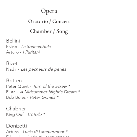
Opera
Oratorio / Concert
Chamber / Song
Bellini
Elvino -
La Sonnambula
Arturo -
I Puritani
Bizet
Nadir -
Les pêcheurs de perles
Britten
Peter Quint -
Turn of the Screw *
Flute -
A Midsummer Night's Dream *
Bob Boles -
Peter Grimes *
Chabrier
King Ouf -
L'étoile *
Donizetti
Arturo -
Lucia di Lammermoor *