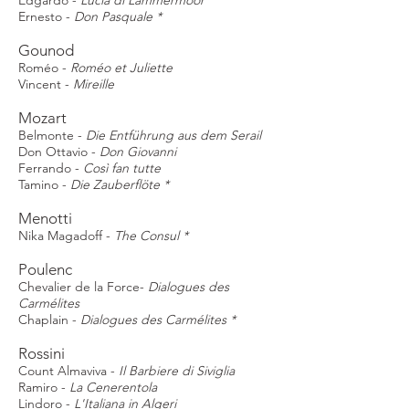
Edgardo -
Lucia di Lammermoor
Ernesto -
Don Pasquale *
Gounod
Roméo -
Roméo et Juliette
Vincent -
Mireille
Mozart
Belmonte -
Die Entführung aus dem Serail
Don Ottavio -
Don Giovanni
Ferrando -
Così fan tutte
Tamino -
Die Zauberflöte *
Menotti
Nika Magadoff -
The Consul *
Poulenc
Chevalier de la Force-
Dialogues des
Carmélites
Chaplain -
Dialogues des Carmélites *
Rossini
Count Almaviva -
Il Barbiere di Siviglia
Ramiro -
La Cenerentola
Lindoro -
L'Italiana in Algeri